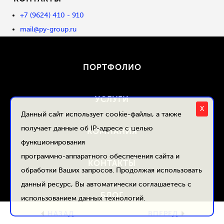
+7 (9624) 410 - 910
mail@py-group.ru
ПОРТФОЛИО
УСЛУГИ
X
Данный сайт использует cookie-файлы, а также
получает данные об IP-адресе с целью
КОМПАНИЯ
функционирования
программно-аппаратного обеспечения сайта и
КОНТАКТЫ
обработки Ваших запросов. Продолжая использовать
данный ресурс, Вы автоматически соглашаетесь с
БЛОГ
использованием данных технологий.
НАЗАД
ВПЕРЕД