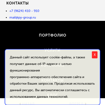
КОНТАКТЫ
+7 (9624) 410 - 910
mail@py-group.ru
ПОРТФОЛИО
УСЛУГИ
X
Данный сайт использует cookie-файлы, а также
получает данные об IP-адресе с целью
КОМПАНИЯ
функционирования
программно-аппаратного обеспечения сайта и
КОНТАКТЫ
обработки Ваших запросов. Продолжая использовать
данный ресурс, Вы автоматически соглашаетесь с
БЛОГ
использованием данных технологий.
НАЗАД
ВПЕРЕД